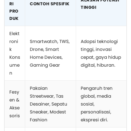
ALASAN POTENSI
RI
CONTOH SPESIFIK
TINGGI
PRO
DUK
Elekt
roni
Smartwatch, TWS,
Adopsi teknologi
k
Drone, Smart
tinggi, inovasi
Kons
Home Devices,
cepat, gaya hidup
ume
Gaming Gear
digital, hiburan.
n
Pakaian
Pengaruh tren
Fesy
Streetwear, Tas
global, media
en &
Desainer, Sepatu
sosial,
Akse
Sneaker, Modest
personalisasi,
soris
Fashion
ekspresi diri.