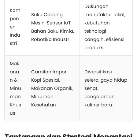
Dukungan
Kom
Suku Cadang
manufaktur lokal,
pon
Mesin, Sensor IoT,
kebutuhan
en
Bahan Baku Kimia,
teknologi
Indu
Robotika Industri
canggih, efisiensi
stri
produksi.
Mak
ana
Camilan Impor,
Diversifikasi
n &
Kopi Spesial,
selera, gaya hidup
Minu
Makanan Organik,
sehat,
man
Minuman
pengalaman
Khus
Kesehatan
kuliner baru.
us
Tantangan dan Strategi Mengatasi