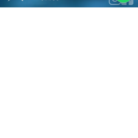
PT NATINDO SEJAHTERA INDONESIA
Ruko Sedayu Square Blok K-37
Cengkareng Barat, Jakarta Barat
DKI Jakarta 11730
Menu Navigasi
Home
Insights
About Us
Contact
Layanan Kami
Sea Freight LCL
Sea Freight FCL
Air Freight Delivery