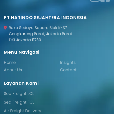
28 Juli 2026
Import Barang dari China Skala
Kecil Tanpa Minimum Order Tinggi:
Peluang UMKM Meroket 2026
Baca Selengkapnya
Panduan Import