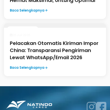
29 Juli 2026
Panduan Belanja di Taobao &
Made-in-China: Sourcing Produk
Unik dengan Jasa Import Natindo
Baca Selengkapnya
Panduan Import