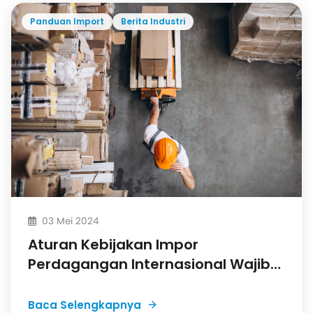
Panduan Import
Berita Industri
03 Mei 2024
Aturan Kebijakan Impor
Perdagangan Internasional Wajib
Diketahui
Baca Selengkapnya