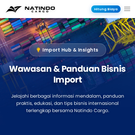
Hitung Biaya
Import Hub & Insights
Wawasan & Panduan
Bisnis
Import
Jelajahi berbagai informasi mendalam, panduan
praktis, edukasi, dan tips bisnis internasional
terlengkap bersama Natindo Cargo.