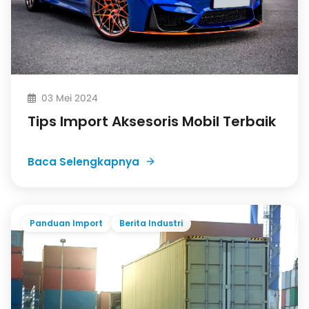
03 Mei 2024
Tips Import Aksesoris Mobil Terbaik
Baca Selengkapnya
Panduan Import
Berita Industri