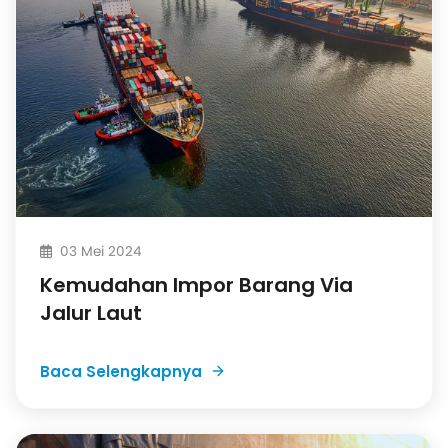
03 Mei 2024
Kemudahan Impor Barang Via
Jalur Laut
Baca Selengkapnya