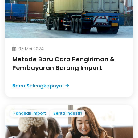
03 Mei 2024
Metode Baru Cara Pengiriman &
Pembayaran Barang Import
Baca Selengkapnya
Panduan Import
Berita Industri