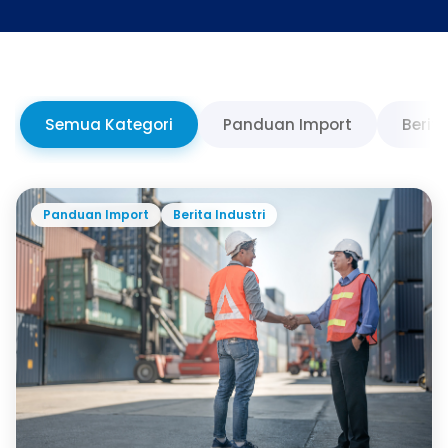
Semua Kategori
Panduan Import
Berita
Panduan Import
Berita Industri