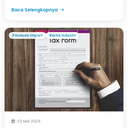
Baca Selengkapnya
Panduan Import
Berita Industri
03 Mei 2024