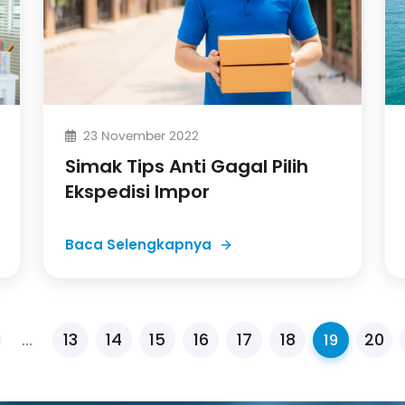
23 November 2022
Simak Tips Anti Gagal Pilih
Ekspedisi Impor
Baca Selengkapnya
13
14
15
16
17
18
20
...
19