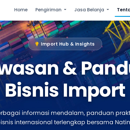
Home
Pengiriman
Jasa Belanja
Tent
Import Hub & Insights
wasan & Pand
Bisnis Import
erbagai informasi mendalam, panduan prakti
bisnis internasional terlengkap bersama Nati