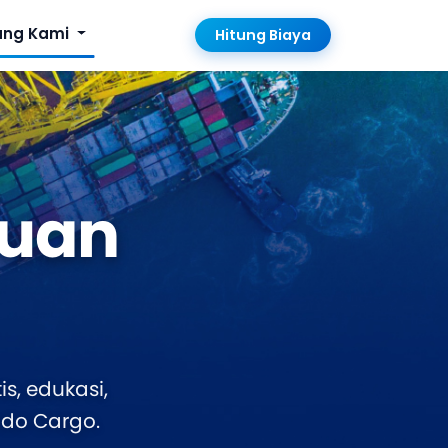
ang Kami
Hitung Biaya
uan
s, edukasi,
ndo Cargo.