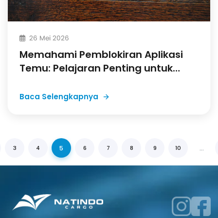
26 Mei 2026
Memahami Pemblokiran Aplikasi
Temu: Pelajaran Penting untuk
Impor dari China
Baca Selengkapnya
5
...
3
4
6
7
8
9
10