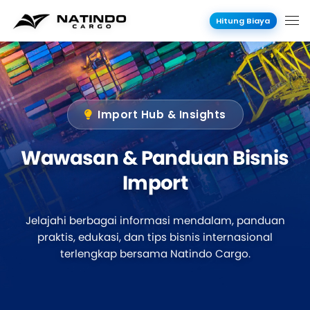
Hitung Biaya
Import Hub & Insights
Wawasan & Panduan
Bisnis
Import
Jelajahi berbagai informasi mendalam, panduan
praktis, edukasi, dan tips bisnis internasional
terlengkap bersama Natindo Cargo.