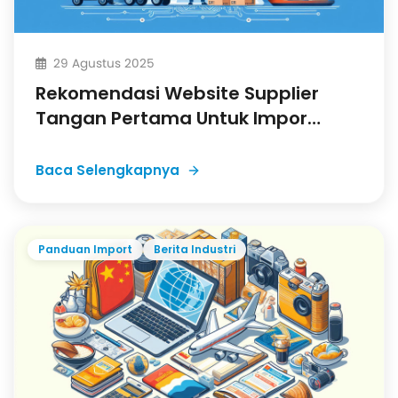
29 Agustus 2025
Rekomendasi Website Supplier
Tangan Pertama Untuk Impor
Barang
Baca Selengkapnya
Panduan Import
Berita Industri