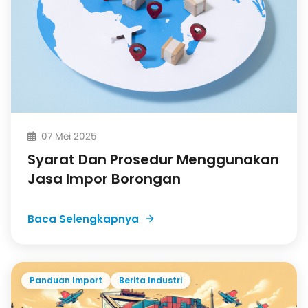
07 Mei 2025
Syarat Dan Prosedur Menggunakan
Jasa Impor Borongan
Baca Selengkapnya
Panduan Import
Berita Industri