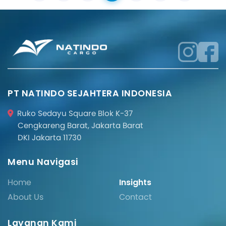
PT NATINDO SEJAHTERA INDONESIA
Ruko Sedayu Square Blok K-37
Cengkareng Barat, Jakarta Barat
DKI Jakarta 11730
Menu Navigasi
Home
Insights
About Us
Contact
Layanan Kami