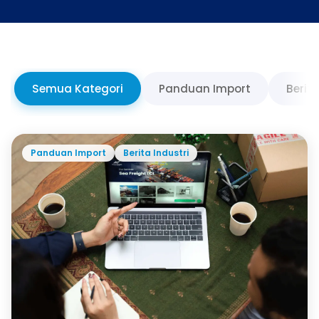
Semua Kategori
Panduan Import
Berita
Panduan Import
Berita Industri