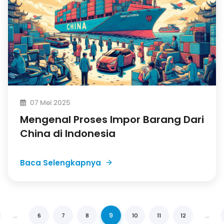
07 Mei 2025
Mengenal Proses Impor Barang Dari
China di Indonesia
Baca Selengkapnya
...
9
...
6
7
8
10
11
12